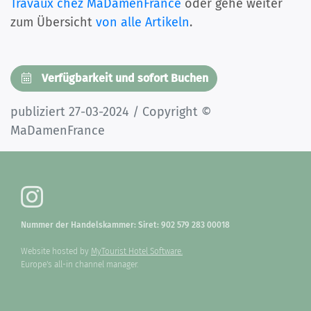
Travaux chez MaDamenFrance
oder gehe weiter
zum Übersicht
von alle Artikeln
.
Verfügbarkeit und sofort Buchen
publiziert 27-03-2024 / Copyright ©
MaDamenFrance
Nummer der Handelskammer: Siret: 902 579 283 00018
Website hosted by
MyTourist Hotel Software.
Europe's all-in channel manager.