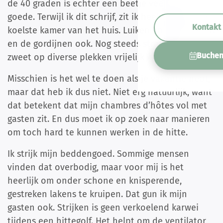
de 40 graden is echter een beetje veel van het
goede. Terwijl ik dit schrijf, zit ik heel rustig in de
Kontakt
koelste kamer van het huis. Luiken en ramen dicht
en de gordijnen ook. Nog steeds stroomt het
Buche
zweet op diverse plekken vrijelijk naar beneden.
Misschien is het wel te doen als je vakantie hebt,
maar dat heb ik dus niet. Niet erg natuurlijk, want
dat betekent dat mijn chambres d’hôtes vol met
gasten zit. En dus moet ik op zoek naar manieren
om toch hard te kunnen werken in de hitte.
Ik strijk mijn beddengoed. Sommige mensen
vinden dat overbodig, maar voor mij is het
heerlijk om onder schone en knisperende,
gestreken lakens te kruipen. Dat gun ik mijn
gasten ook. Strijken is geen verkoelend karwei
tijdens een hittegolf. Het helpt om de ventilator