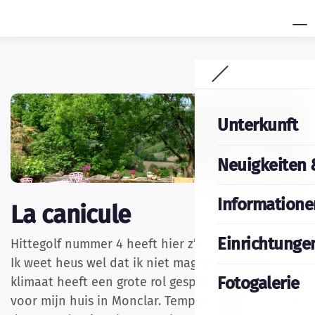
Unterkunft
Neuigkeiten 
Informatione
La canicule
Einrichtunge
Hittegolf nummer 4 heeft hier z’n entrée gemaakt.
Ik weet heus wel dat ik niet mag klagen, want het
Fotogalerie
klimaat heeft een grote rol gespeeld bij de keuze
voor mijn huis in Monclar. Temperaturen van rond